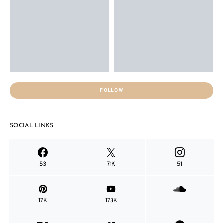
FOLLOW
SOCIAL LINKS
53
71K
51
17K
173K