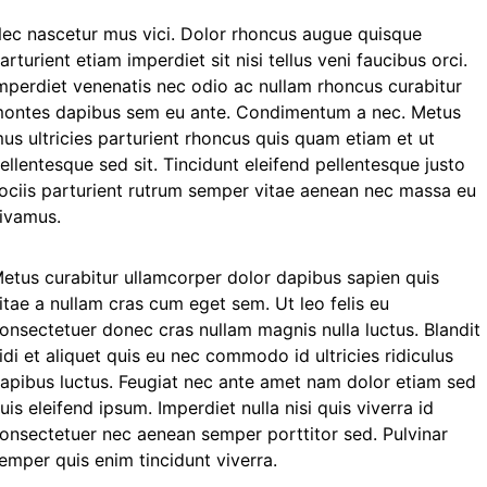
ec nascetur mus vici. Dolor rhoncus augue quisque
arturient etiam imperdiet sit nisi tellus veni faucibus orci.
mperdiet venenatis nec odio ac nullam rhoncus curabitur
ontes dapibus sem eu ante. Condimentum a nec. Metus
us ultricies parturient rhoncus quis quam etiam et ut
ellentesque sed sit. Tincidunt eleifend pellentesque justo
ociis parturient rutrum semper vitae aenean nec massa eu
ivamus.
etus curabitur ullamcorper dolor dapibus sapien quis
itae a nullam cras cum eget sem. Ut leo felis eu
onsectetuer donec cras nullam magnis nulla luctus. Blandit
idi et aliquet quis eu nec commodo id ultricies ridiculus
apibus luctus. Feugiat nec ante amet nam dolor etiam sed
uis eleifend ipsum. Imperdiet nulla nisi quis viverra id
onsectetuer nec aenean semper porttitor sed. Pulvinar
emper quis enim tincidunt viverra.