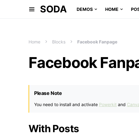
SODA
DEMOS
HOME
PO
Home
Blocks
Facebook Fanpage
Facebook Fanp
Please Note
You need to install and activate
Powerkit
and
Canv
With Posts