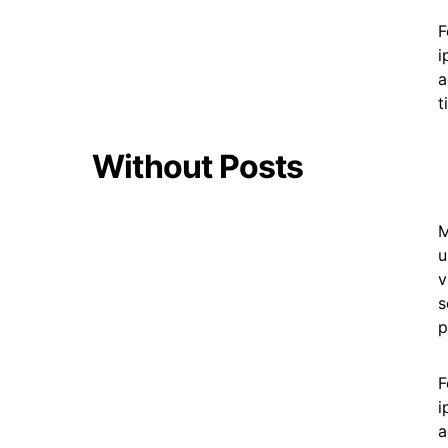
F
i
a
t
Without Posts
M
u
v
s
p
F
i
a