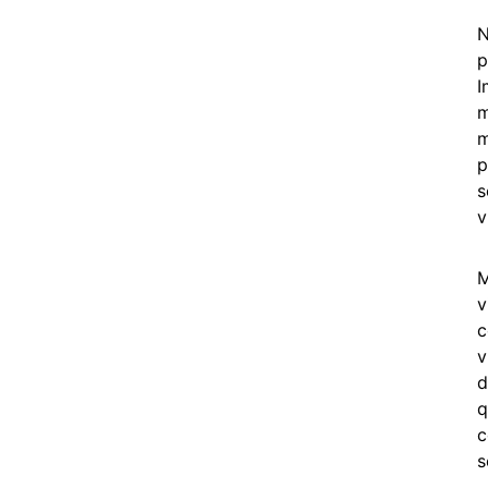
N
p
I
m
m
p
s
v
M
v
c
v
d
q
c
s