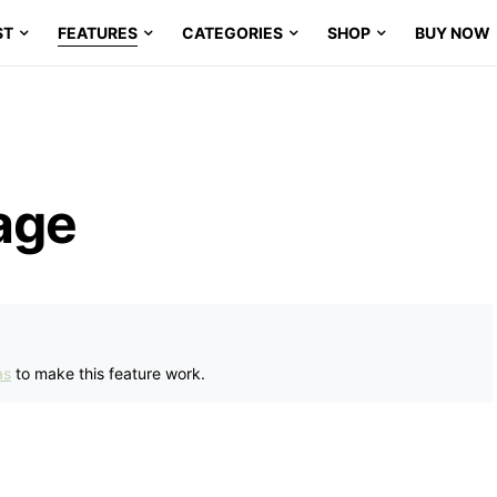
ST
FEATURES
CATEGORIES
SHOP
BUY NOW
age
as
to make this feature work.