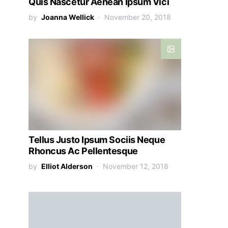
Quis Nascetur Aenean Ipsum Vici
by
Joanna Wellick
November 20, 2018
Tellus Justo Ipsum Sociis Neque
Rhoncus Ac Pellentesque
by
Elliot Alderson
November 12, 2018