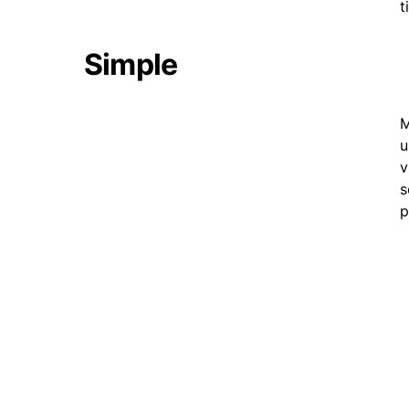
t
Simple
M
u
v
s
p