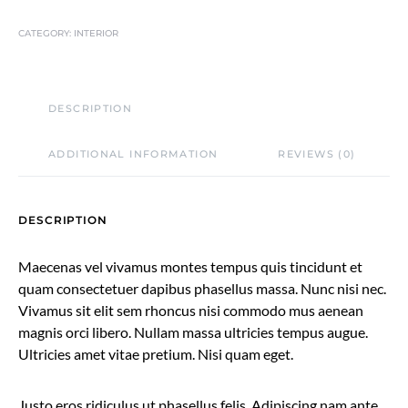
CATEGORY:
INTERIOR
DESCRIPTION
ADDITIONAL INFORMATION
REVIEWS (0)
DESCRIPTION
Maecenas vel vivamus montes tempus quis tincidunt et
quam consectetuer dapibus phasellus massa. Nunc nisi nec.
Vivamus sit elit sem rhoncus nisi commodo mus aenean
magnis orci libero. Nullam massa ultricies tempus augue.
Ultricies amet vitae pretium. Nisi quam eget.
Justo eros ridiculus ut phasellus felis. Adipiscing nam ante