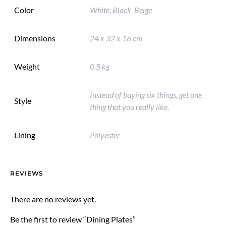
Color
White, Black, Beige
Dimensions
24 x 32 x 16 cm
Weight
0.5 kg
Instead of buying six things, get one
Style
thing that you really like.
Lining
Polyester
REVIEWS
There are no reviews yet.
Be the first to review “Dining Plates”