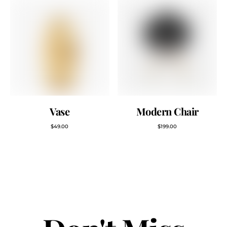
Vase
Modern Chair
$
49.00
$
199.00