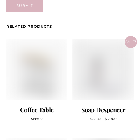
RELATED PRODUCTS
SALE!
Coffee Table
Soap Despencer
$
199.00
$
229.00
$
129.00