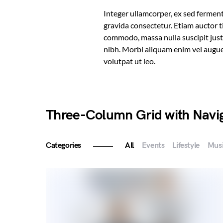
Integer ullamcorper, ex sed fermentu
gravida consectetur. Etiam auctor ti
commodo, massa nulla suscipit justo,
nibh. Morbi aliquam enim vel augue 
volutpat ut leo.
Three-Column Grid with Navi
Categories
All
Events
Lifestyle
Mus