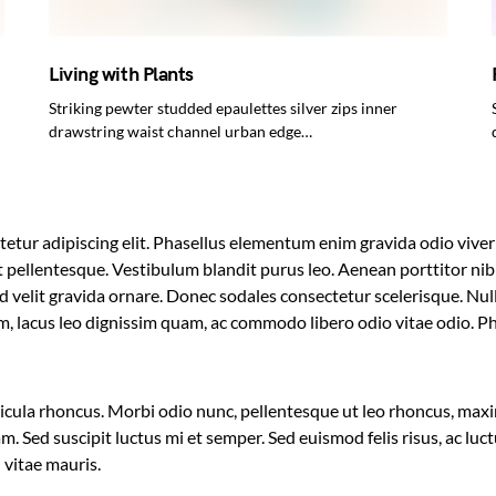
Living with Plants
Striking pewter studded epaulettes silver zips inner
drawstring waist channel urban edge…
etur adipiscing elit. Phasellus elementum enim gravida odio viverr
t pellentesque. Vestibulum blandit purus leo. Aenean porttitor nibh 
sed velit gravida ornare. Donec sodales consectetur scelerisque. Nu
im, lacus leo dignissim quam, ac commodo libero odio vitae odio. Ph
cula rhoncus. Morbi odio nunc, pellentesque ut leo rhoncus, maxi
am. Sed suscipit luctus mi et semper. Sed euismod felis risus, ac lu
n vitae mauris.