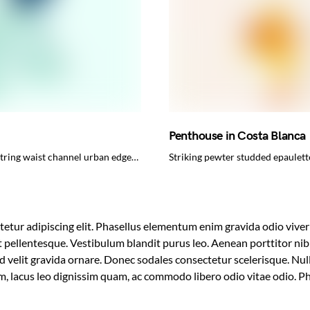
Penthouse in Costa Blanca
wstring waist channel urban edge…
Striking pewter studded epaulett
etur adipiscing elit. Phasellus elementum enim gravida odio viverr
t pellentesque. Vestibulum blandit purus leo. Aenean porttitor nibh 
sed velit gravida ornare. Donec sodales consectetur scelerisque. Nu
im, lacus leo dignissim quam, ac commodo libero odio vitae odio. Ph