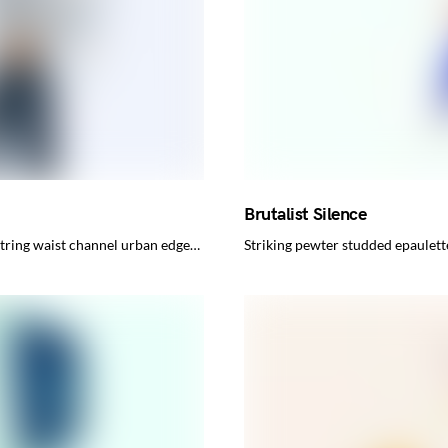
Brutalist Silence
wstring waist channel urban edge…
Striking pewter studded epaulett