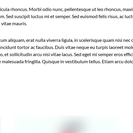
cula rhoncus. Morbi odio nunc, pellentesque ut leo rhoncus, maxi
am. Sed suscipit luctus mi et semper. Sed euismod felis risus, ac lu
n vitae mauris.
m aliquam, erat nulla viverra ligula, in scelerisque quam nisi nec o
ncidunt tortor ac faucibus. Duis vitae neque eu turpis laoreet mole
 et sollicitudin arcu nisi vitae lacus. Sed eget mi semper eros eff
malesuada fringilla. Quisque in vestibulum tellus. Etiam arcu dolor