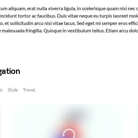
m aliquam, erat nulla viverra ligula, in scelerisque quam nisi nec o
ncidunt tortor ac faucibus. Duis vitae neque eu turpis laoreet mole
 et sollicitudin arcu nisi vitae lacus. Sed eget mi semper eros eff
malesuada fringilla. Quisque in vestibulum tellus. Etiam arcu dolor
gation
ic
Style
Travel