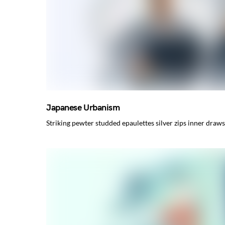
Japanese Urbanism
Striking pewter studded epaulettes silver zips inner dra