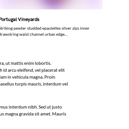
Portugal Vineyards
Striking pewter studded epaulettes silver zips inner
drawstring waist channel urban edge…
a, ut mattis enim lobortis.
id arcu eleifend, vel placerat elit
llam in vehicula magna. Proin
asellus turpis mauris, interdum vel
mus interdum nibh. Sed ut justo
ctus magna gravida sit amet. Mauris