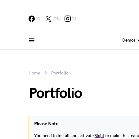
53
71K
51
Demos
Home
Portfolio
Portfolio
Please Note
You need to install and activate
Sight
to make this feat