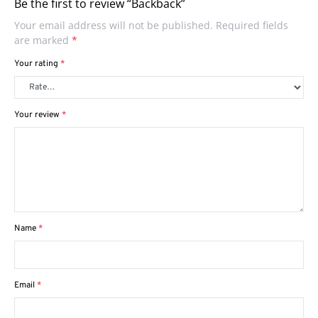
Be the first to review “Backback”
Your email address will not be published.
Required fields
are marked
*
Your rating
*
Your review
*
Name
*
Email
*