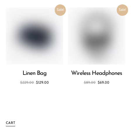
Sale!
Sale!
Linen Bag
Wireless Headphones
$
229.00
$
129.00
$
89.00
$
69.00
CART