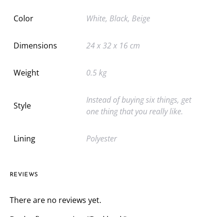
Color
White, Black, Beige
Dimensions
24 x 32 x 16 cm
Weight
0.5 kg
Instead of buying six things, get
Style
one thing that you really like.
Lining
Polyester
REVIEWS
There are no reviews yet.